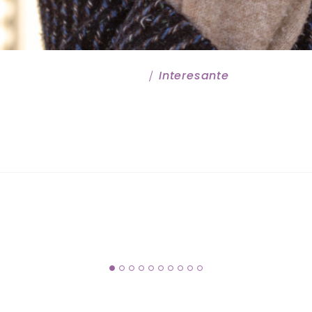
By:
Admin
Interesante
? La Visión Negativa Del Ser H
Medios De Comunicación