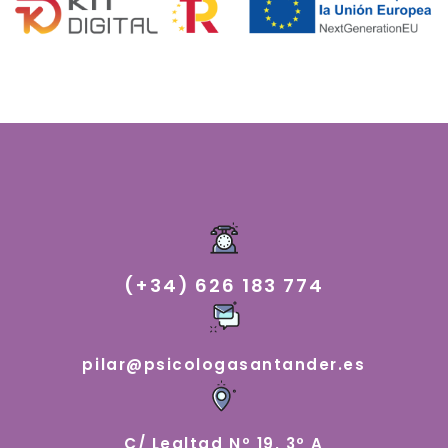
(+34) 626 183 774
pilar@psicologasantander.es
C/ Lealtad Nº 19, 3º A