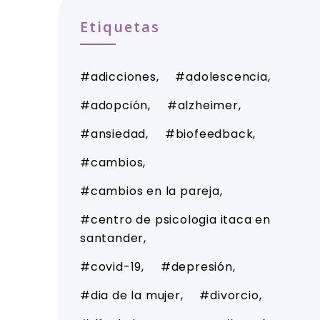
Etiquetas
adicciones
adolescencia
adopción
alzheimer
ansiedad
biofeedback
cambios
cambios en la pareja
centro de psicologia itaca en
santander
covid-19
depresión
dia de la mujer
divorcio