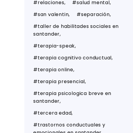
relaciones
salud mental
san valentin
separación
taller de habilitades sociales en
santander
terapia-speak
terapia cognitivo conductual
terapia online
terapia presencial
terapia psicologica breve en
santander
tercera edad
trastornos conductuales y
emocionales en santander