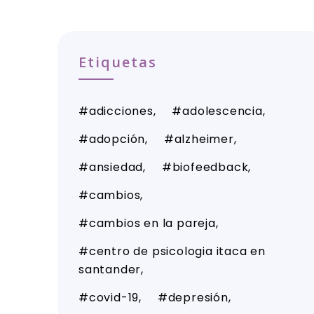
Etiquetas
adicciones
adolescencia
adopción
alzheimer
ansiedad
biofeedback
cambios
cambios en la pareja
centro de psicologia itaca en
santander
covid-19
depresión